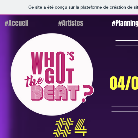
Ce site a été conçu sur la plateforme de création de si
#Accueil
#Artistes
#Plannin
04/0
#4